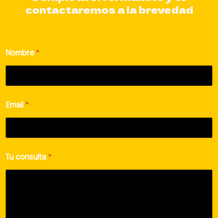
contactaremos a la brevedad
Nombre
*
*
Email
*
T
u
T
u
Tu consulta
*